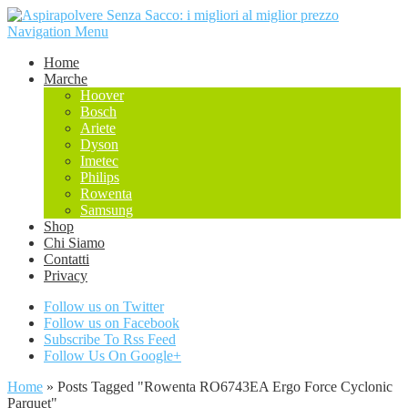
Navigation Menu
Home
Marche
Hoover
Bosch
Ariete
Dyson
Imetec
Philips
Rowenta
Samsung
Shop
Chi Siamo
Contatti
Privacy
Follow us on Twitter
Follow us on Facebook
Subscribe To Rss Feed
Follow Us On Google+
Home
»
Posts Tagged
"
Rowenta RO6743EA Ergo Force Cyclonic
Parquet"