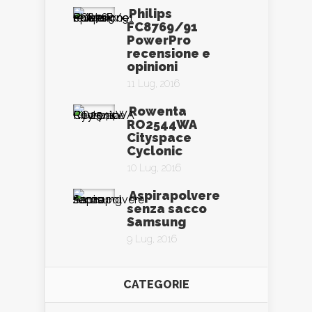
Philips
FC8769/91
PowerPro
recensione e
opinioni
11 Lug, 2016
Rowenta
RO2544WA
Cityspace
Cyclonic
10 Lug, 2016
Aspirapolvere
senza sacco
Samsung
9 Lug, 2016
CATEGORIE