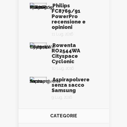
Philips
FC8769/91
PowerPro
recensione e
opinioni
11 Lug, 2016
Rowenta
RO2544WA
Cityspace
Cyclonic
10 Lug, 2016
Aspirapolvere
senza sacco
Samsung
9 Lug, 2016
CATEGORIE