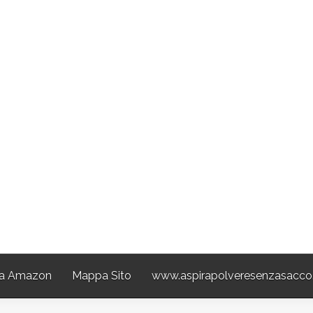
a Amazon
Mappa Sito
www.aspirapolveresenzasacco.