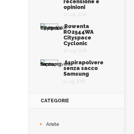
recensione e
opinioni
11 Lug, 2016
Rowenta
RO2544WA
Cityspace
Cyclonic
10 Lug, 2016
Aspirapolvere
senza sacco
Samsung
9 Lug, 2016
CATEGORIE
Ariete