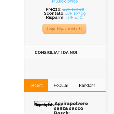
Multiciclonico
Prezzo:
EUR 149,00
Scontato:
EUR 107,99
Risparmi:
EUR 41,01
Scopri Migliore Offerta
CONSIGLIATI DA NOI
Recent
Popular
Random
Aspirapolvere
senza sacco
Bosch: