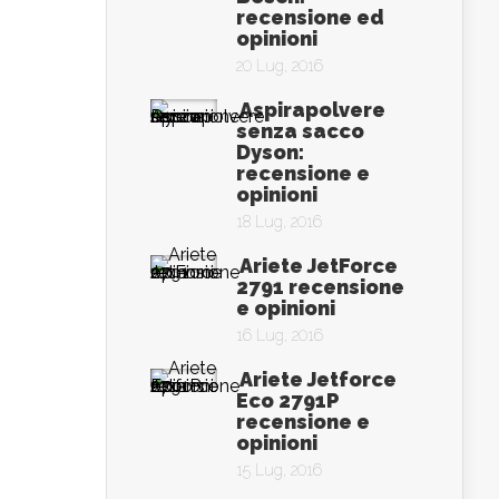
recensione ed
opinioni
20 Lug, 2016
Aspirapolvere
senza sacco
Dyson:
recensione e
opinioni
18 Lug, 2016
Ariete JetForce
2791 recensione
e opinioni
16 Lug, 2016
Ariete Jetforce
Eco 2791P
recensione e
opinioni
15 Lug, 2016