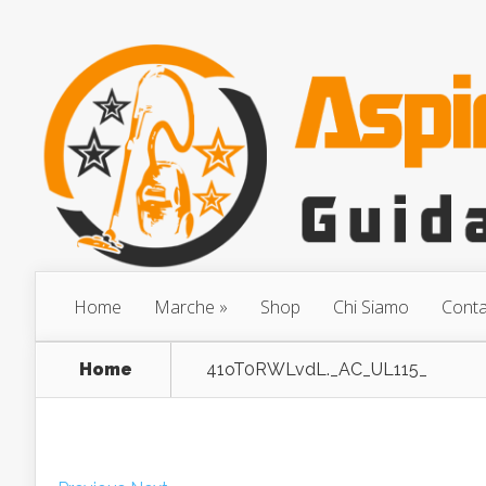
Home
Marche
Shop
Chi Siamo
Conta
Home
41oT0RWLvdL._AC_UL115_