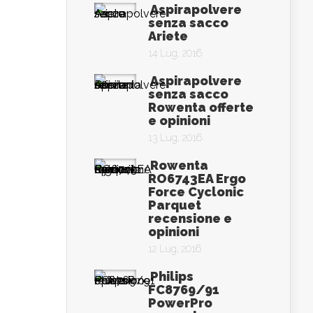
Aspirapolvere
senza sacco
Ariete
14 Lug, 2016
Aspirapolvere
senza sacco
Rowenta offerte
e opinioni
13 Lug, 2016
Rowenta
RO6743EA Ergo
Force Cyclonic
Parquet
recensione e
opinioni
12 Lug, 2016
Philips
FC8769/91
PowerPro